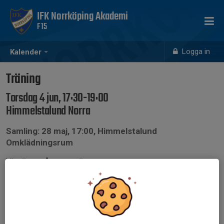
IFK Norrköping Akademi
F15
Logga in
Kalender
Träning
Torsdag 4 jun, 17:30-19:00
Himmelstalund Norra
Samling: 28 maj, 17:00, Himmelstalund
Omklädningsrum
Vi tränar på naturgräs
Analysstart 17:05