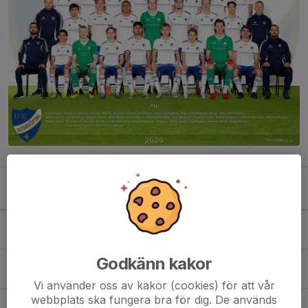
Kommande aktiviteter
Lör 8/8
Match mot Djurgårdens IF FF
14:00-16:00
Kaknäs 2
Godkänn kakor
Tis 11/8
Fotbollsträning
16:15-17:45
Idrottsparken
Vi använder oss av kakor (cookies) för att vår
webbplats ska fungera bra för dig. De används
Ons 12/8
Fotbollsträning