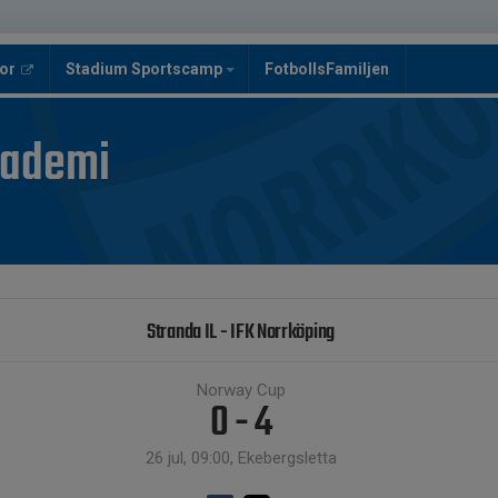
or
Stadium Sportscamp
FotbollsFamiljen
kademi
Stranda IL - IFK Norrköping
Norway Cup
0 - 4
26 jul, 09:00, Ekebergsletta