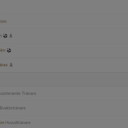
a
tröm
eh
holm
rabas
sisterande Tränare
lvaktstränare
son
Huvudtränare