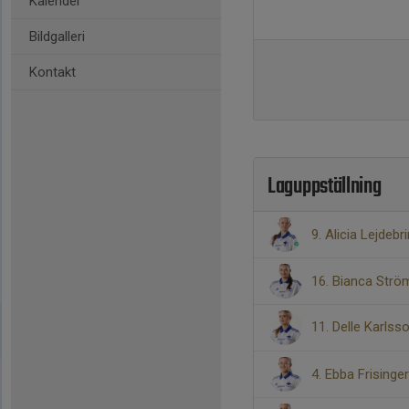
Kalender
Bildgalleri
Kontakt
Laguppställning
9. Alicia Lejdebr
16. Bianca Strö
11. Delle Karlss
4. Ebba Frisinger