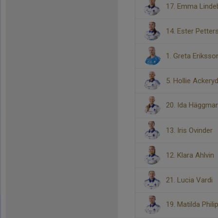
17. Emma Linde
14. Ester Pette
1. Greta Eriksso
5. Hollie Ackery
20. Ida Häggma
13. Iris Ovinder
12. Klara Ahlvin
21. Lucia Vardi
19. Matilda Phil