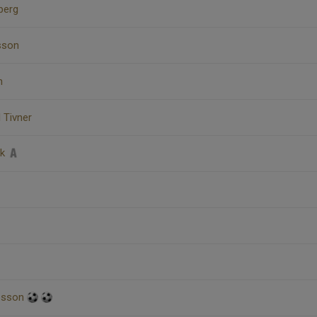
berg
rsson
n
d Tivner
rk
ipsson