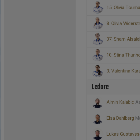
15. Olivia Toum
8. Olivia Widers
37. Sham Alsal
10. Stina Thun
3. Valentina Ka
Ledare
Almin Kalabic
As
Elsa Dahlberg
Må
Lukas Gustavs