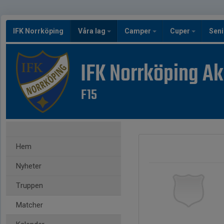
IFK Norrköping
Våra lag
Camper
Cuper
Seni
IFK Norrköping A
F15
Hem
Nyheter
Truppen
Matcher