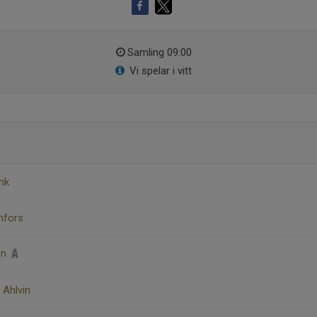
Samling 09:00
Vi spelar i vitt
ink
mfors
on
 Ahlvin