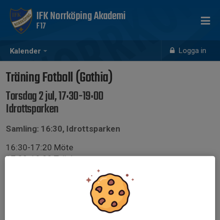
IFK Norrköping Akademi
F17
Logga in
Kalender
Träning Fotboll (Gothia)
Torsdag 2 jul, 17:30-19:00
Idrottsparken
Samling: 16:30, Idrottsparken
16:30-17:20 Möte
17:30-19:00 Träning