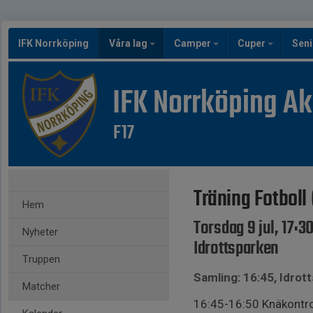
IFK Norrköping
Våra lag
Camper
Cuper
Seni
IFK Norrköping A
F17
Träning Fotboll
Hem
Torsdag 9 jul, 17:3
Nyheter
Idrottsparken
Truppen
Samling: 16:45, Idrot
Matcher
16:45-16:50 Knäkontro