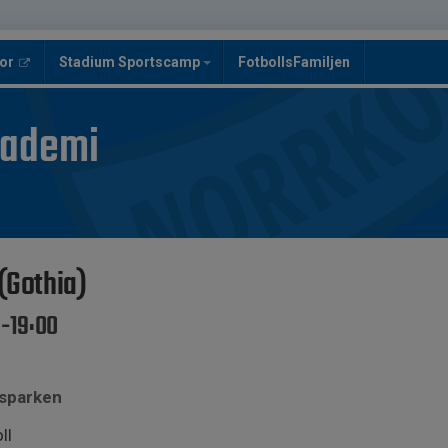
or
Stadium Sportscamp
FotbollsFamiljen
kademi
 (Gothia)
0-19:00
tsparken
ll