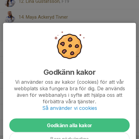
12. Lina Gustafsson
, F19
14. Maya Ackeryd Tivner
16. Tove Roos
17. Nova Axelsson
, F19
18. Sophia Touma
Godkänn kakor
19. Emma Kreicberg
Vi använder oss av kakor (cookies) för att vår
webbplats ska fungera bra för dig. De används
även för webbanalys i syfte att hjälpa oss att
19. Gabriella Tongur
, F19
förbättra våra tjänster.
Så använder vi cookies
21. Elsa Blårand
, F19
Godkänn alla kakor
30. Hillevie Ströbeck
, F19
Bara nödvändiga