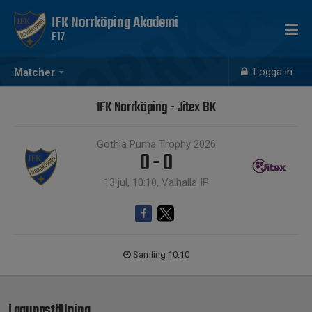
IFK Norrköping Akademi
F17
Logga in
Matcher
IFK Norrköping - Jitex BK
Gothia Puma Trophy 2026
0 - 0
13 jul, 10:10, Valhalla IP
Samling 10:10
Laguppställning