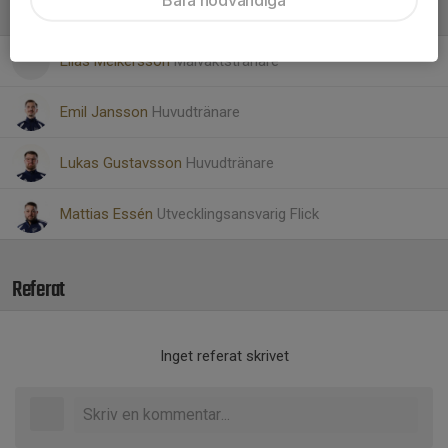
Ledare
Elias Melkersson
Målvaktstränare
Emil Jansson
Huvudtränare
Lukas Gustavsson
Huvudtränare
Mattias Essén
Utvecklingsansvarig Flick
Referat
Inget referat skrivet