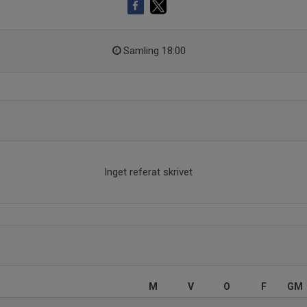
Samling 18:00
Inget referat skrivet
M
V
O
F
GM