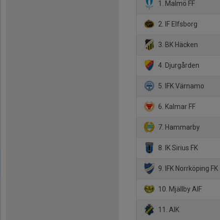
1. Malmö FF
2. IF Elfsborg
3. BK Häcken
4. Djurgården
5. IFK Värnamo
6. Kalmar FF
7. Hammarby
8. IK Sirius FK
9. IFK Norrköping FK
10. Mjällby AIF
11. AIK