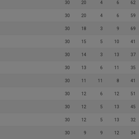
30
20
4
6
62
30
20
4
6
59
30
18
3
9
69
30
15
5
10
41
30
14
3
13
37
30
13
6
11
35
30
11
11
8
41
30
12
6
12
51
30
12
5
13
45
30
12
5
13
32
30
9
9
12
34