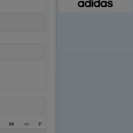
IM
+/-
P