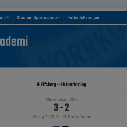
or
Stadium Sportscamp
FotbollsFamiljen
kademi
IF Elfsborg - IFK Norrköping
Allsvenskan 2023
3 - 2
28 aug 2023, 19:00, Borås Arena