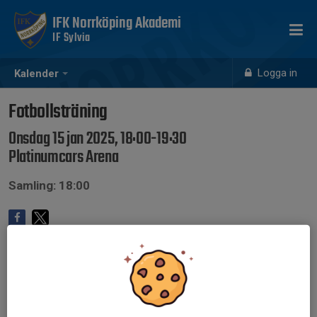
IFK Norrköping Akademi
IF Sylvia
Logga in
Kalender
Fotbollsträning
Onsdag 15 jan 2025, 18:00-19:30
Platinumcars Arena
Samling: 18:00