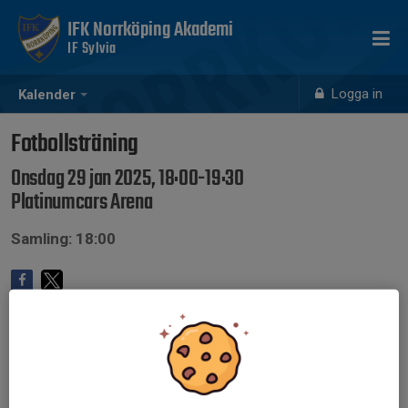
IFK Norrköping Akademi
IF Sylvia
Logga in
Kalender
Fotbollsträning
Onsdag 29 jan 2025, 18:00-19:30
Platinumcars Arena
Samling: 18:00