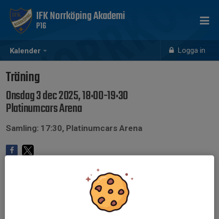
IFK Norrköping Akademi
P16
Logga in
Kalender
Träning
Onsdag 3 dec 2025, 18:00-19:30
Platinumcars Arena
Samling: 17:30, Platinumcars Arena