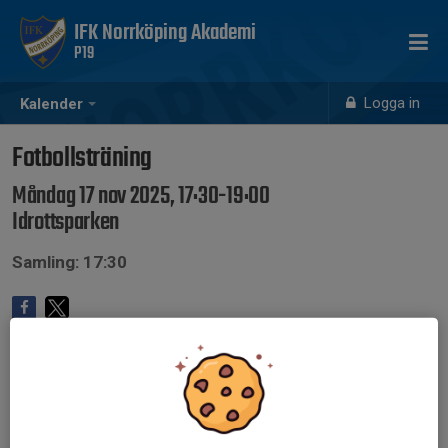
IFK Norrköping Akademi
P19
Logga in
Kalender
Fotbollsträning
Måndag 17 nov 2025, 17:30-19:00
Idrottsparken
Samling: 17:30