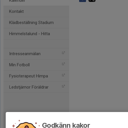
Kalender
Kontakt
Klädbeställning Stadium
Himmelstalund - Hitta
Intresseanmälan
Min Fotboll
Fysioterapeut Himpa
Ledstjärnor Föräldrar
Godkänn kakor