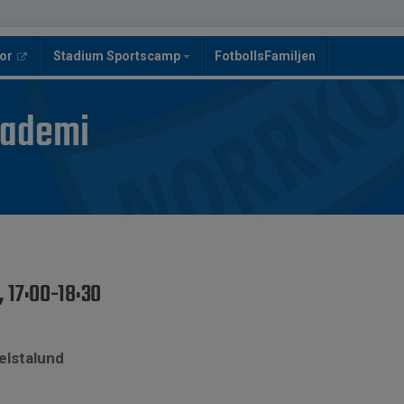
or
Stadium Sportscamp
FotbollsFamiljen
kademi
 17:00-18:30
elstalund