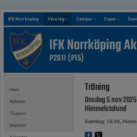
IFK Norrköping
Våra lag
Camper
Cuper
Seni
IFK Norrköping A
P2011 (P15)
Träning
Hem
Onsdag 5 nov 2025,
Nyheter
Himmelstalund
Truppen
Samling: 16:30, Himm
Matcher