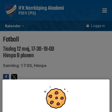
IFK Norrköping Akademi
P2011 (P15)
Logga in
Kalender
Fotboll
Tisdag 12 maj, 17:30-19:00
Himpa B planen
Samling: 17:00, Himpa