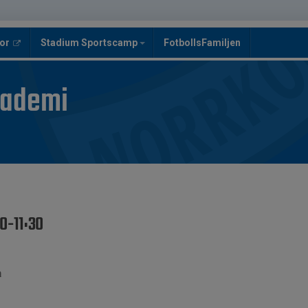
or
Stadium Sportscamp
FotbollsFamiljen
kademi
00-11:30
a