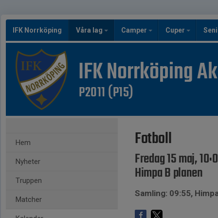
IFK Norrköping
Våra lag
Camper
Cuper
Seni
IFK Norrköping A
P2011 (P15)
Fotboll
Hem
Fredag 15 maj, 10:
Nyheter
Himpa B planen
Truppen
Samling: 09:55, Himp
Matcher