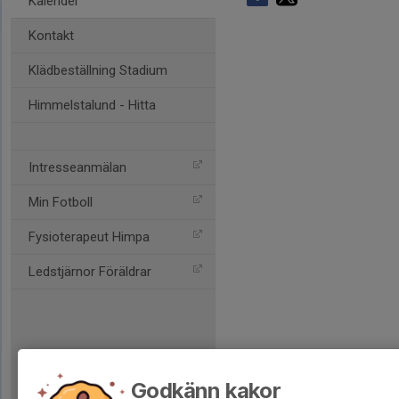
Kalender
Kontakt
Klädbeställning Stadium
Himmelstalund - Hitta
Intresseanmälan
Min Fotboll
Fysioterapeut Himpa
Ledstjärnor Föräldrar
Godkänn kakor