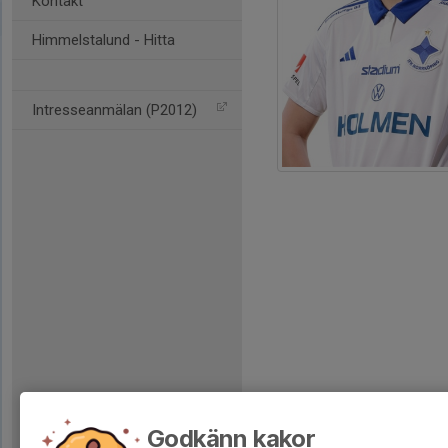
Kontakt
Himmelstalund - Hitta
Intresseanmälan (P2012)
Godkänn kakor