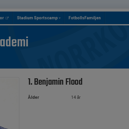
or
Stadium Sportscamp
FotbollsFamiljen
kademi
1. Benjamin Flood
Ålder
14 år