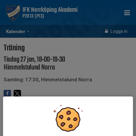
IFK Norrköping Akademi
P2013 (P13)
Logga in
Kalender
Träning
Tisdag 27 jan, 18:00-19:30
Himmelstalund Norra
Samling: 17:30, Himmelstalund Norra