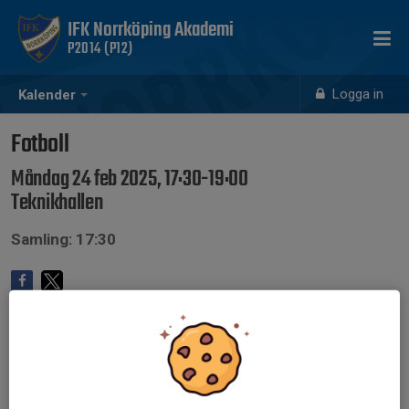
IFK Norrköping Akademi
P2014 (P12)
Logga in
Kalender
Fotboll
Måndag 24 feb 2025, 17:30-19:00
Teknikhallen
Samling: 17:30