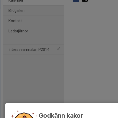
Kalender
Bildgalleri
Kontakt
Ledstjärnor
Intresseanmälan P2014
Godkänn kakor