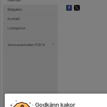
Kalender
Bildgalleri
Kontakt
Ledstjärnor
Intresseanmälan P2014
Godkänn kakor