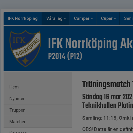
IFK Norrköping
Våra lag
Camper
Cuper
Seni
IFK Norrköping A
P2014 (P12)
Träningsmatch 1
Hem
Söndag 16 mar 202
Nyheter
Teknikhallen Plat
Truppen
Samling: 11:15, Omkl
Matcher
OBS! Detta är en definit