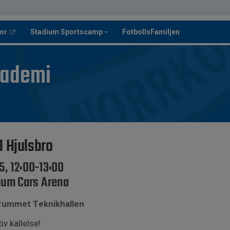
or
Stadium Sportscamp
FotbollsFamiljen
kademi
 Hjulsbro
5, 12:00-13:00
inum Cars Arena
 rummet Teknikhallen
iv kallelse!