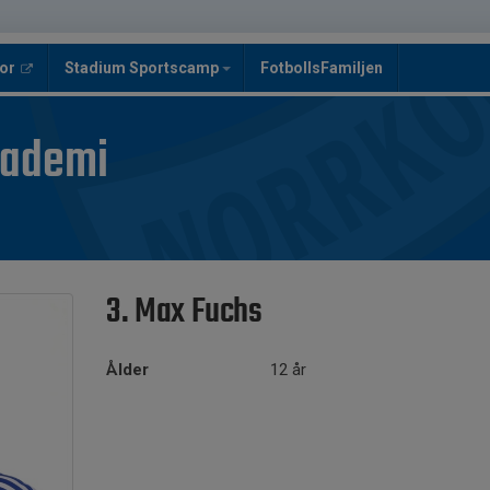
or
Stadium Sportscamp
FotbollsFamiljen
kademi
3. Max Fuchs
Ålder
12 år