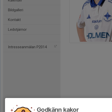
Kalender
Bildgalleri
Kontakt
Ledstjärnor
Intresseanmälan P2014
Godkänn kakor