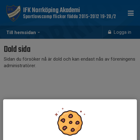
IFK Norrköping Akademi
Sportlovscamp flickor födda 2015-2012 19-20/2
Logga in
Till hemsidan
Dold sida
Sidan du försöker nå är dold och kan endast nås av föreningens
administratörer.