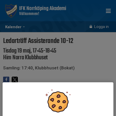
IFK Norrköping Akademi
Välkommen!
Logga in
Kalender
Ledarträff Assisterande 10-12
Tisdag 19 maj, 17:45-18:45
Him Norra Klubbhuset
Samling: 17:40, Klubbhuset (Bokat)