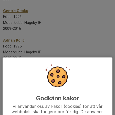
Gentrit Citaku
Född: 1996
Moderklubb: Hageby IF
2009-2016
Adnan Kojic
Född: 1995
Moderklubb: Hageby IF
2010-2015
Kristoffer Olsson
Född: 1995
Moderklubb: IK Sleipner
2007-2011
Godkänn kakor
Muamer Tankovic
Född: 1995
Vi använder oss av kakor (cookies) för att vår
Moderklubb: Hageby IF
webbplats ska fungera bra för dig. De används