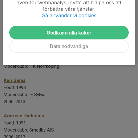
även för webbanalys i syfte att hjälpa oss att
2007-2011
förbättra våra tjänster.
Så använder vi cookies
Alexander Fransson
Född: 1994
Moderklubb: Lindö FF
Godkänn alla kakor
2008-2016
Bara nödvändiga
Christoffer Nyman
Född: 1992
Moderklubb: IFK Norrköping
Ken Sema
Född: 1993
Moderklubb: IF Sylvia
2006-2013
Andreas Hadenius
Född: 1991
Moderklubb: Smedby AIS
2006-2017