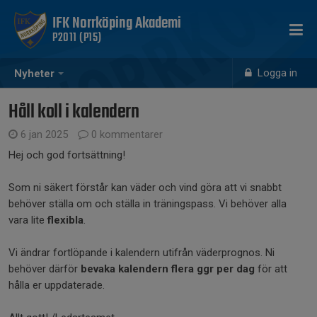
IFK Norrköping Akademi
P2011 (P15)
Logga in
Nyheter
Håll koll i kalendern
6 jan 2025
0 kommentarer
Hej och god fortsättning!
Som ni säkert förstår kan väder och vind göra att vi snabbt
behöver ställa om och ställa in träningspass. Vi behöver alla
vara lite
flexibla
.
Vi ändrar fortlöpande i kalendern utifrån väderprognos. Ni
behöver därför
bevaka kalendern flera ggr per dag
för att
hålla er uppdaterade.