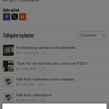
Allt gott! /Ledarteamet
Dela nyhet
Tidigare nyheter
Fortbildning spelare och målsmän.
11 maj, 15:28
0
Tack för vår tid med alla i och runt P2011
14 dec 2025
0
Håll koll i kalendern extra mycket...
1 dec 2025
0
Håll koll i kalendern!
18 nov 2025
0