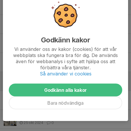
Föräldramötet 17/3
17 mar 2025
0
Spelarutbildning med tillhörande frågeformulär
15 feb 2025
0
Godkänn kakor
Måndagens träning inställd
3 feb 2025
0
Vi använder oss av kakor (cookies) för att vår
webbplats ska fungera bra för dig. De används
Vänlig påminnelse till alla föräldrar
även för webbanalys i syfte att hjälpa oss att
1 feb 2025
0
förbättra våra tjänster.
Så använder vi cookies
Håll koll i kalendern
6 jan 2025
0
Godkänn alla kakor
Ny assisterande tränare 2025
Bara nödvändiga
25 dec 2024
0
Avtackning ❤️
25 okt 2024
0