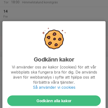
18:00
Tor
Himmelstalund konstgräs
14
Fre
15
11:40
Scandic Cup (endast kallade)
18:30
Lör
Linköping Airdome
16
10:50
Scandic Cup (endast kallade)
16:00
Sön
Linköping Airdome
v.47
Godkänn kakor
17
17:30
Fotboll
19:00
Mån
Teknikhallen halvplan
Vi använder oss av kakor (cookies) för att vår
webbplats ska fungera bra för dig. De används
18
16:30
Fotboll
även för webbanalys i syfte att hjälpa oss att
18:00
Tis
Teknikhallen halvplan
förbättra våra tjänster.
Så använder vi cookies
19
Ons
Godkänn alla kakor
20