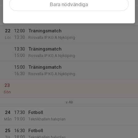
Tor
Bara nödvändiga
21
16:00
Fotboll
17:30
Fre
Jönsbergska lilla hallen
22
12:00
Träningsmatch
13:30
Lör
Rosvalla IP KG A Nyköping
13:30
Träningsmatch
15:00
Rosvalla IP KG A Nyköping
15:00
Träningsmatch
16:30
Rosvalla IP KG A Nyköping
23
Sön
v.48
24
17:30
Fotboll
19:00
Mån
Teknikhallen halvplan
25
16:30
Fotboll
18:00
Tis
Teknikhallen halvplan