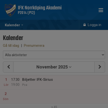
IFK Norrköping Akademi
P2014 (P12)
Logga in
Kalender
Kalender
Gå till idag
|
Prenumerera
November 2025
1
17:30
Biljetter IFK-Sirius
19:00
Lör
Pca
2
Sön
v.45