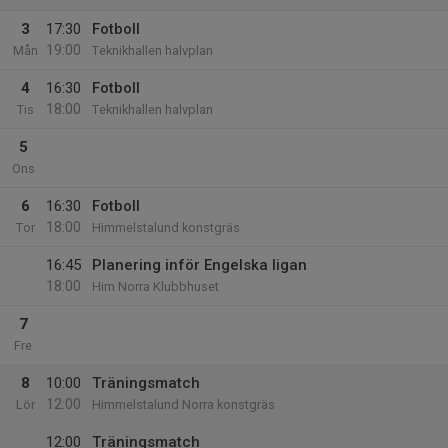
3
17:30
Fotboll
19:00
Mån
Teknikhallen halvplan
4
16:30
Fotboll
18:00
Tis
Teknikhallen halvplan
5
Ons
6
16:30
Fotboll
18:00
Tor
Himmelstalund konstgräs
16:45
Planering inför Engelska ligan
18:00
Him Norra Klubbhuset
7
Fre
8
10:00
Träningsmatch
12:00
Lör
Himmelstalund Norra konstgräs
12:00
Träningsmatch