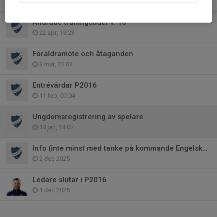
5 maj, 20:56
Ändrade träningstider v. 18
22 apr, 19:23
Föräldramöte och åtaganden
3 mar, 21:04
Entrévärdar P2016
11 feb, 07:04
Ungdomsregistrering av spelare
14 jan, 14:07
Info (inte minst med tanke på kommande Engelska ligan)
2 dec 2025
Ledare slutar i P2016
1 dec 2025