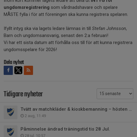
Inom kort kommer lagets ledare att dela ut
INTYG för
ungdomsregistrering
som vårdnadshavare och spelare
MÅSTE fylla i för att föreningen ska kunna registrera spelaren.
Ifyllt intyg ska via lagets ledare lämnas in till
Stefan Johnsson
,
Barn och ungdomsansvarig, senast den 2:a februari!
Vi har ett sista datum att förhålla oss till för att kunna registrera
ungdomsspelare för 2026!
Dela nyhet
Tidigare nyheter
Tvätt av matchkläder & kioskbemanning – hösten 2026
2 aug, 11:49
Påminnelse ändrad träningstid tis 28 Jul.
28 jul, 10:57