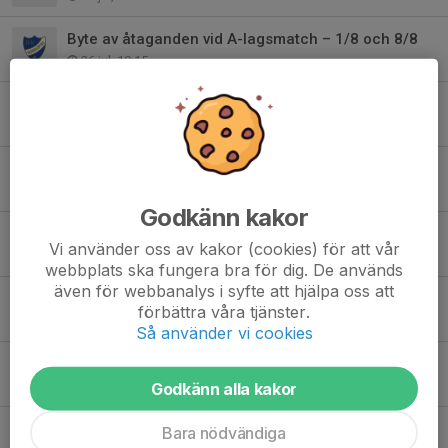
Byte av åtaganden vid A-lagsmatch – 1/8 och 8/8
26 jul, 19:15
Entrévärdar – hösten 2026
25 jul, 12:00
Ändring av dagens träning till JumpYard
9 jun, 17:28
Godkänn kakor
Enkäten är utskickad
Vi använder oss av kakor (cookies) för att vår
5 jun, 14:56
webbplats ska fungera bra för dig. De används
även för webbanalys i syfte att hjälpa oss att
Tvättning av matchkläder.
förbättra våra tjänster.
29 maj, 18:35
Så använder vi cookies
Parkerings info: Totte Nyman Cup 14:e maj
8 maj, 15:36
Godkänn alla kakor
Seriespel, kiosk och domare.
Bara nödvändiga