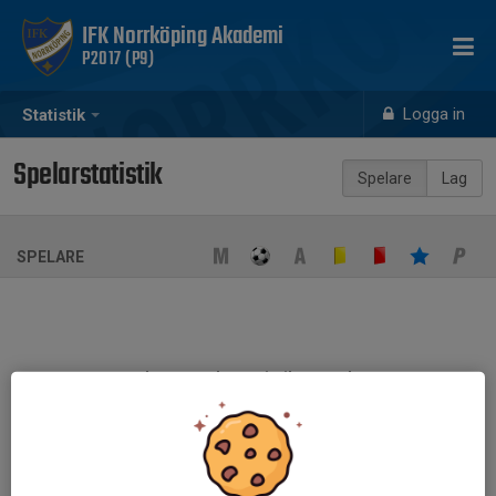
IFK Norrköping Akademi
P2017 (P9)
Logga in
Statistik
Spelarstatistik
Spelare
Lag
SPELARE
Ingen spelarstatistik sparad
När ni fyller i uppställning på respektive match visas statistiken
automatiskt på denna sida