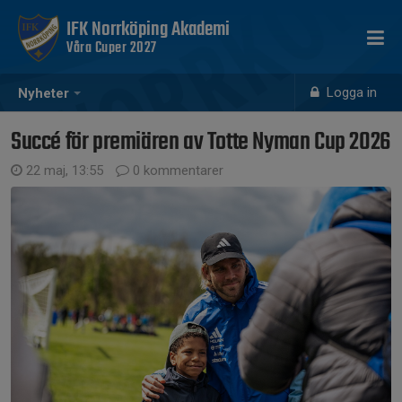
IFK Norrköping Akademi
Våra Cuper 2027
Logga in
Nyheter
Succé för premiären av Totte Nyman Cup 2026
22 maj, 13:55
0 kommentarer