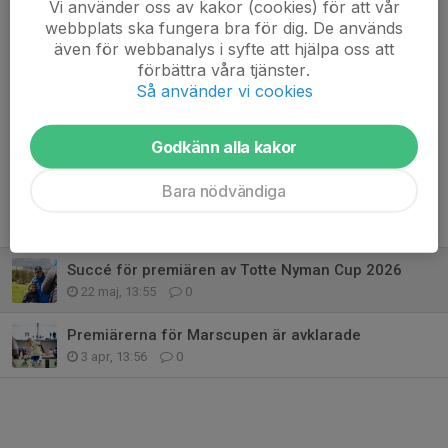
Vi använder oss av kakor (cookies) för att vår
Martinsson, som är cup- och campansvarig i IFK Norrköping.
webbplats ska fungera bra för dig. De används
-Jag vill verkligen tacka våra akademispelare, som hjälpte till att
även för webbanalys i syfte att hjälpa oss att
döma den här dagen, alla funktionärer, Lindö och Smedby för lån
förbättra våra tjänster.
av mål och sarg och alla andra som gjorde den här dagen möjlig.
Så använder vi cookies
Dela nyhet
Godkänn alla kakor
Bara nödvändiga
Tidigare nyheter
Succé för premiären av Totte Nyman Cup 2026
22 maj, 13:55
0
Premiärerna för Marscupen är avklarade
3 apr, 13:56
0