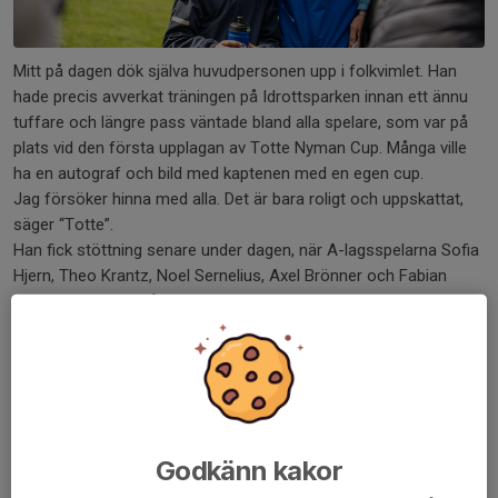
Mitt på dagen dök själva huvudpersonen upp i folkvimlet. Han
hade precis avverkat träningen på Idrottsparken innan ett ännu
tuffare och längre pass väntade bland alla spelare, som var på
plats vid den första upplagan av Totte Nyman Cup. Många ville
ha en autograf och bild med kaptenen med en egen cup.
Jag försöker hinna med alla. Det är bara roligt och uppskattat,
säger “Totte”.
Han fick stöttning senare under dagen, när A-lagsspelarna Sofia
Hjern, Theo Krantz, Noel Sernelius, Axel Brönner och Fabian
Holst-Larsen också gästade cupen.
Det var verkligen fotboll från morgon till kväll. Hela 2800 spelare i
251 lag från 55 föreningar spelade totalt 502 matcher.
-Vi känner oss nöjda med hela arrangemanget för att vara
första gången. Det var kul att se all denna fotbollsglädje bland
framtidens spelare och ledare. Det var en riktig fotbollsfest
Godkänn kakor
med runt 8000 tusen besökare totalt under dagen, säger Tony