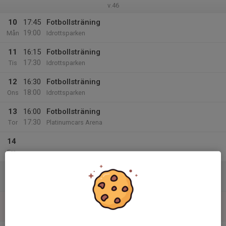
v.46
10
17:45
Fotbollsträning
19:00
Mån
Idrottsparken
11
16:15
Fotbollsträning
17:30
Tis
Idrottsparken
12
16:30
Fotbollsträning
18:00
Ons
Idrottsparken
13
16:00
Fotbollsträning
17:30
Tor
Platinumcars Arena
14
Fre
15
Lör
16
Sön