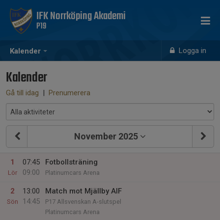
IFK Norrköping Akademi
P19
Logga in
Kalender
Kalender
Gå till idag
|
Prenumerera
November 2025
1
07:45
Fotbollsträning
09:00
Lör
Platinumcars Arena
2
13:00
Match mot Mjällby AIF
14:45
Sön
P17 Allsvenskan A-slutspel
Platinumcars Arena