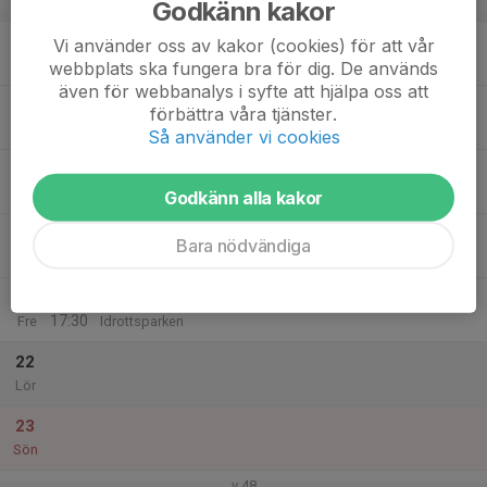
Godkänn kakor
v.47
17
17:30
Fotbollsträning
Vi använder oss av kakor (cookies) för att vår
19:00
Mån
Idrottsparken
webbplats ska fungera bra för dig. De används
även för webbanalys i syfte att hjälpa oss att
18
16:15
Fotbollsträning
förbättra våra tjänster.
17:45
Tis
Idrottsparken
Så använder vi cookies
19
16:30
Fotbollsträning
18:00
Ons
Idrottsparken
Godkänn alla kakor
20
Bara nödvändiga
Tor
21
16:00
Fotbollsträning
17:30
Fre
Idrottsparken
22
Lör
23
Sön
v.48