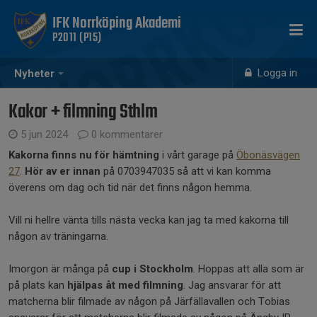
IFK Norrköping Akademi
P2011 (P15)
Logga in
Nyheter
Kakor + filmning Sthlm
5 jun 2024
0 kommentarer
Kakorna finns nu för hämtning
i vårt garage på
Öbonäsvägen
27
.
Hör av er innan
på 0703947035 så att vi kan komma
överens om dag och tid när det finns någon hemma.
Vill ni hellre vänta tills nästa vecka kan jag ta med kakorna till
någon av träningarna.
Imorgon är många på
cup i Stockholm
. Hoppas att alla som är
på plats kan
hjälpas åt med filmning
. Jag ansvarar för att
matcherna blir filmade av någon på Järfällavallen och Tobias