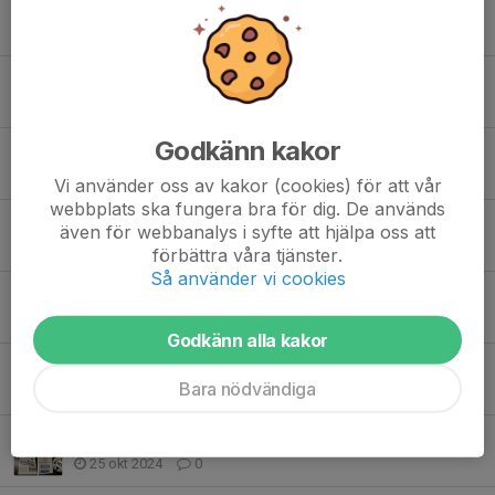
Föräldramötet 17/3
17 mar 2025
0
Spelarutbildning med tillhörande frågeformulär
15 feb 2025
0
Godkänn kakor
Måndagens träning inställd
3 feb 2025
0
Vi använder oss av kakor (cookies) för att vår
webbplats ska fungera bra för dig. De används
Vänlig påminnelse till alla föräldrar
även för webbanalys i syfte att hjälpa oss att
1 feb 2025
0
förbättra våra tjänster.
Så använder vi cookies
Håll koll i kalendern
6 jan 2025
0
Godkänn alla kakor
Ny assisterande tränare 2025
Bara nödvändiga
25 dec 2024
0
Avtackning ❤️
25 okt 2024
0