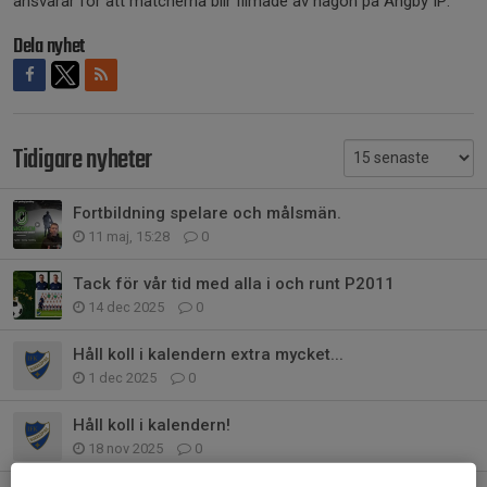
ansvarar för att matcherna blir filmade av någon på Ängby IP.
Dela nyhet
Tidigare nyheter
Fortbildning spelare och målsmän.
11 maj, 15:28
0
Tack för vår tid med alla i och runt P2011
14 dec 2025
0
Håll koll i kalendern extra mycket...
1 dec 2025
0
Håll koll i kalendern!
18 nov 2025
0