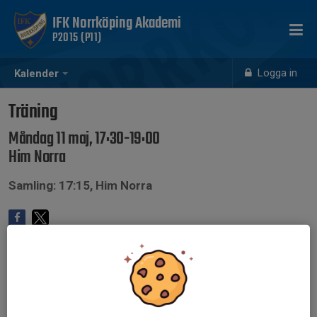
IFK Norrköping Akademi
P2015 (P11)
Logga in
Kalender
Träning
Måndag 11 maj, 17:30-19:00
Him Norra
Samling: 17:15, Him Norra