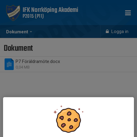
IFK Norrköping Akademi
P2015 (P11)
Logga in
Dokument
Dokument
P7 Föräldramöte.docx
0,04 MB