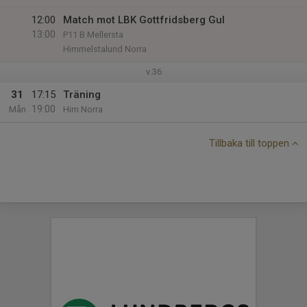
12:00
Match mot LBK Gottfridsberg Gul
13:00
P11 B Mellersta
Himmelstalund Norra
v.36
31
17:15
Träning
19:00
Mån
Him Norra
Tillbaka till toppen