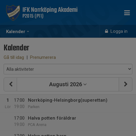
IFK Norrköping Akademi
P2015 (P11)
Logga in
Kalender
Kalender
Gå till idag
|
Prenumerera
Augusti 2026
1
17:00
Norrköping-Helsingborg(superettan)
19:00
Lör
Parken
17:00
Halva potten föräldrar
19:00
PCA Arena