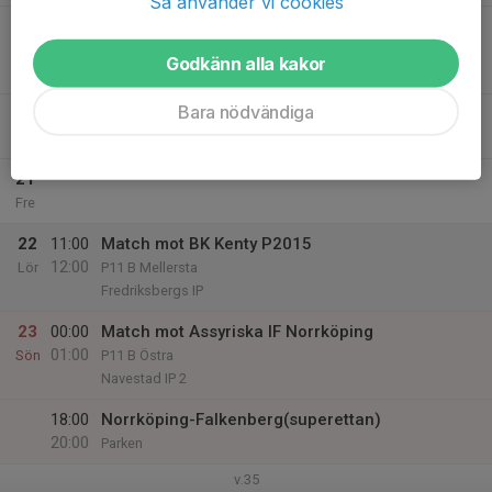
Så använder vi cookies
19
18:30
Match mot Karle IF
19:30
Ons
P11 B Mellersta
Godkänn alla kakor
Himmelstalund Norra Plan E
Bara nödvändiga
20
17:15
Träning
19:00
Tor
Him Norra
21
Fre
22
11:00
Match mot BK Kenty P2015
12:00
Lör
P11 B Mellersta
Fredriksbergs IP
23
00:00
Match mot Assyriska IF Norrköping
01:00
Sön
P11 B Östra
Navestad IP 2
18:00
Norrköping-Falkenberg(superettan)
20:00
Parken
v.35