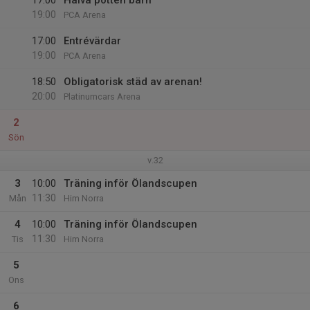
17:00
Halva potten barn
19:00
PCA Arena
17:00
Entrévärdar
19:00
PCA Arena
18:50
Obligatorisk städ av arenan!
20:00
Platinumcars Arena
2
Sön
v.32
3
10:00
Träning inför Ölandscupen
11:30
Mån
Him Norra
4
10:00
Träning inför Ölandscupen
11:30
Tis
Him Norra
5
Ons
6