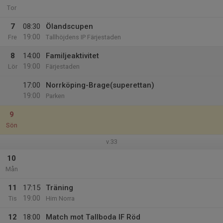
Tor
7
08:30
Ölandscupen
19:00
Fre
Tallhöjdens IP Färjestaden
8
14:00
Familjeaktivitet
19:00
Lör
Färjestaden
17:00
Norrköping-Brage(superettan)
19:00
Parken
9
Sön
v.33
10
Mån
11
17:15
Träning
19:00
Tis
Him Norra
12
18:00
Match mot Tallboda IF Röd