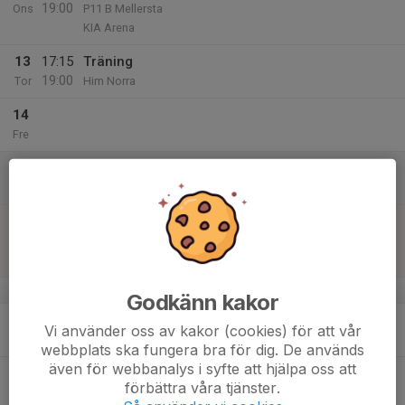
19:00
Ons
P11 B Mellersta
KIA Arena
13
17:15
Träning
19:00
Tor
Him Norra
14
Fre
15
Lör
16
10:00
Match mot Smedby AIS P2015 Svart
11:00
Sön
P11 B Östra
Himmelstalund Norra
v.34
Godkänn kakor
17
17:15
Träning
Vi använder oss av kakor (cookies) för att vår
19:00
Mån
Him Norra
webbplats ska fungera bra för dig. De används
även för webbanalys i syfte att hjälpa oss att
18
17:15
Träning
förbättra våra tjänster.
19:00
Tis
Him Norra