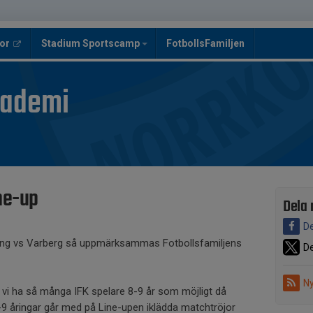
or
Stadium Sportscamp
FotbollsFamiljen
kademi
ne-up
Dela 
De
ing vs Varberg så uppmärksammas Fotbollsfamiljens
De
Ny
 vi ha så många IFK spelare 8-9 år som möjligt då
-9 åringar går med på Line-upen iklädda matchtröjor