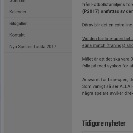
Statistik
från Fotbollsfamiljens fö
(P2017) omfattas av den
Kalender
Bildgalleri
Därav blir det en extra li
Kontakt
Vid den här line-upen beh
egna match (tränings) sho
Nya Spelare födda 2017
Målet är att det ska vara
fylla på med syskon för at
Ansvaret för Line-upen, d
Som vanligt så ser ALLA 
några spelare avviker dire
Tidigare nyheter