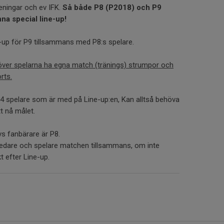
reningar och ev IFK.
Så både P8 (P2018) och P9
na special line-up!
ne-up för P9 tillsammans med P8:s spelare.
över spelarna ha egna match (tränings) strumpor och
rts.
 34 spelare som är med på Line-up:en, Kan alltså behöva
t nå målet.
vs fanbärare är P8.
ledare och spelare matchen tillsammans, om inte
kt efter Line-up.