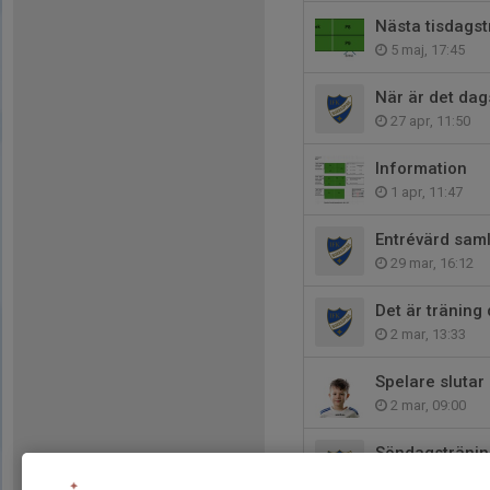
Nästa tisdagst
5 maj, 17:45
När är det dags
27 apr, 11:50
Information
1 apr, 11:47
Entrévärd saml
29 mar, 16:12
Det är träning
2 mar, 13:33
Spelare slutar
2 mar, 09:00
Söndagsträning
19 feb, 11:32