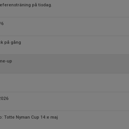
referensträning på tisdag.
/6
ck på gång
ine-up
2026
o: Totte Nyman Cup 14:e maj