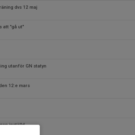
räning dvs 12 maj
 att "gå ut"
ing utanför GN statyn
 den 12:e mars
en inställd