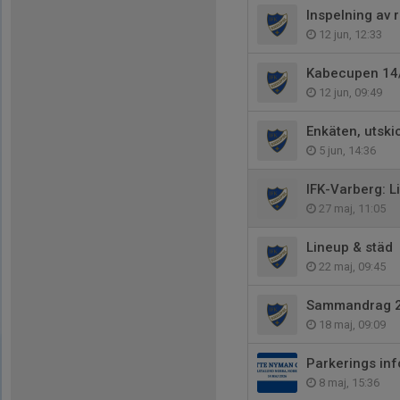
Inspelning av 
12 jun, 12:33
Kabecupen 14
12 jun, 09:49
Enkäten, utski
5 jun, 14:36
IFK-Varberg: L
27 maj, 11:05
Lineup & städ
22 maj, 09:45
Sammandrag 
18 maj, 09:09
Parkerings inf
8 maj, 15:36