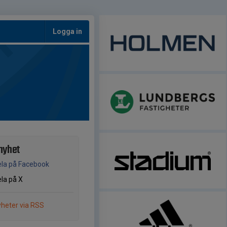
Logga in
nyhet
la på Facebook
la på X
heter via RSS