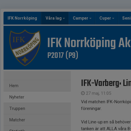
IFK Norrköping
Våra lag
Camper
Cuper
Seni
IFK Norrköping A
P2017 (P9)
IFK-Varberg: Li
Hem
27 maj, 11:05
Nyheter
Vid matchen IFK-Norrköp
Truppen
föreningar.
Matcher
Vid Line-up:en så behöver
tanken är att ALLA våra 8