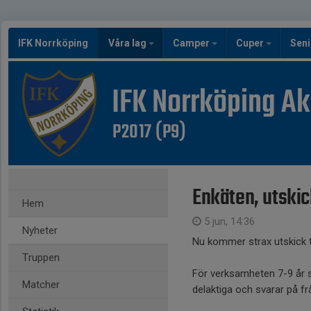
IFK Norrköping
Våra lag
Camper
Cuper
Seni
IFK Norrköping A
P2017 (P9)
Enkäten, utski
Hem
5 jun, 14:36
Nyheter
Nu kommer strax utskick t
Truppen
För verksamheten 7-9 år så 
Matcher
delaktiga och svarar på fr