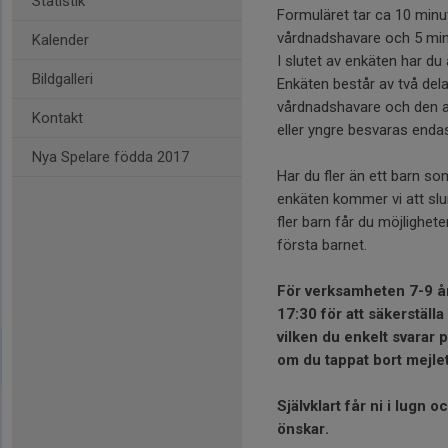
Statistik
Formuläret tar ca 10 minut
vårdnadshavare och 5 min
Kalender
I slutet av enkäten har du
Bildgalleri
Enkäten består av två del
vårdnadshavare och den an
Kontakt
eller yngre besvaras enda
Nya Spelare födda 2017
Har du fler än ett barn som
enkäten kommer vi att slum
fler barn får du möjlighete
första barnet.
För verksamheten 7-9 år 
17:30 för att säkerställ
vilken du enkelt svarar 
om du tappat bort mejle
Självklart får ni i lugn
önskar.