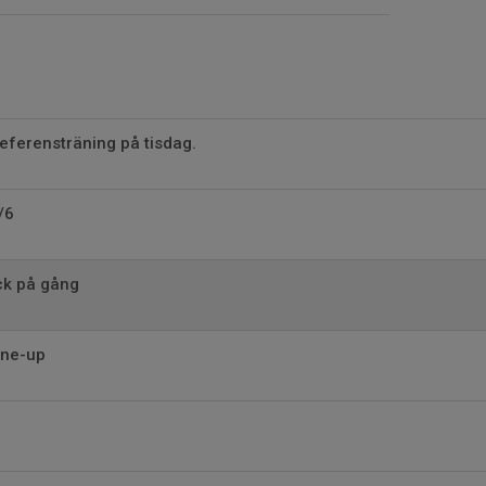
referensträning på tisdag.
/6
ck på gång
ine-up