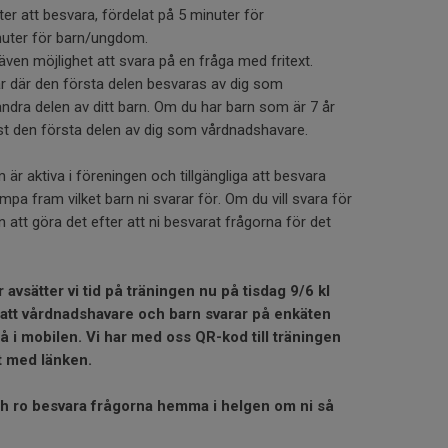
er att besvara, fördelat på 5 minuter för
uter för barn/ungdom.
 även möjlighet att svara på en fråga med fritext.
ar där den första delen besvaras av dig som
dra delen av ditt barn. Om du har barn som är 7 år
st den första delen av dig som vårdnadshavare.
 är aktiva i föreningen och tillgängliga att besvara
pa fram vilket barn ni svarar för. Om du vill svara för
n att göra det efter att ni besvarat frågorna för det
avsätter vi tid på träningen nu på tisdag 9/6 kl
a att vårdnadshavare och barn svarar på enkäten
på i mobilen. Vi har med oss QR-kod till träningen
t med länken.
 och ro besvara frågorna hemma i helgen om ni så