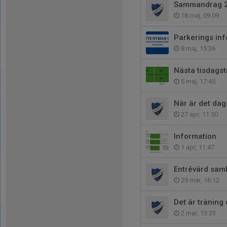
Sammandrag 
18 maj, 09:09
Parkerings inf
8 maj, 15:36
Nästa tisdagst
5 maj, 17:45
När är det dags
27 apr, 11:50
Information
1 apr, 11:47
Entrévärd saml
29 mar, 16:12
Det är träning
2 mar, 13:33