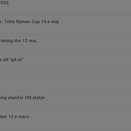
2026
o: Totte Nyman Cup 14:e maj
räning dvs 12 maj
 att "gå ut"
ing utanför GN statyn
 den 12:e mars