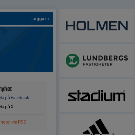
Logga in
nyhet
la på Facebook
la på X
heter via RSS